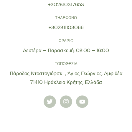
+302810317653
ΤΗΛΕΦΩΝΟ
+302811103066
ΩΡΑΡΙΟ
Δευτέρα – Παρασκευή, 08:00 – 16:00
ΤΟΠΟΘΕΣΙΑ
Πάροδος Ντοστογιέφσκι , Άγιος Γεώργιος, Αμφιθέα
71410 Ηράκλειο Κρήτης, Ελλάδα
T
I
Y
w
n
o
i
s
u
t
t
t
t
a
u
e
g
b
r
r
e